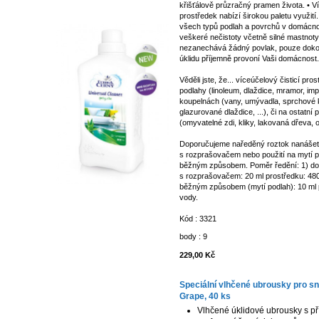
křišťálově průzračný pramen života. • Ví
prostředek nabízí širokou paletu využití.
všech typů podlah a povrchů v domácnos
veškeré nečistoty včetně silné mastnoty
nezanechává žádný povlak, pouze dokona
úklidu příjemně provoní Vaši domácnost.
Věděli jste, že... víceúčelový čisticí pro
podlahy (linoleum, dlaždice, mramor, imp
koupelnách (vany, umývadla, sprchové ko
glazurované dlaždice, ...), či na ostatn
(omyvatelné zdi, kliky, lakovaná dřeva, 
Doporučujeme naředěný roztok nanášet
s rozprašovačem nebo použití na mytí 
běžným způsobem. Poměr ředění: 1) do
s rozprašovačem: 20 ml prostředku: 480
běžným způsobem (mytí podlah): 10 ml p
vody.
Kód : 3321
body : 9
229,00 Kč
Speciální vlhčené ubrousky pro sn
Grape, 40 ks
Vlhčené úklidové ubrousky s př