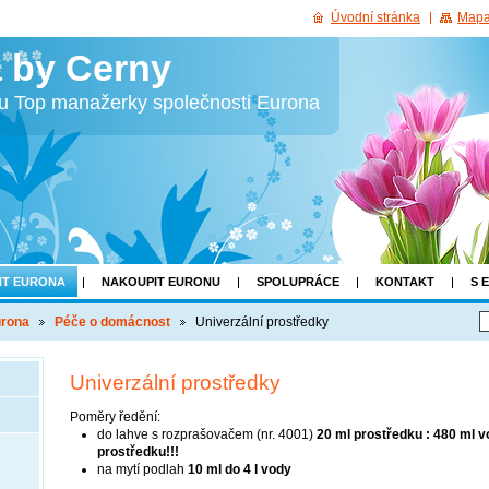
Úvodní stránka
Mapa
 by Cerny
bu Top manažerky společnosti Eurona
NT EURONA
NAKOUPIT EURONU
SPOLUPRÁCE
KONTAKT
S 
urona
Péče o domácnost
Univerzální prostředky
Univerzální prostředky
Poměry ředění:
do lahve s rozprašovačem (nr. 4001)
20 ml prostředku : 480 ml 
prostředku!!!
na mytí podlah
10 ml do 4 l vody