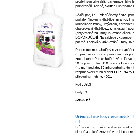
prodeji jsou také další parfemace, jako 
pomerančů, zelené, Swifteru, levandule n
Věděli jste, že ... Víceúčelový čisticí pr
podlahy (linoleum, dlaždice, mramor, imp
koupelnách (vany, umývadla, sprchové ko
glazurované dlaždice,...), na ostatní po
(omyvatelné zdi, kliky, lakovaná dřeva, 
DOPORUČENÍ: Na základě zkušeností na
postačí i poloviční dávkování – tedy 15 m
Doporučujeme naředěný roztok nanášet
rozprašovačem nebo použít na mytí po
způsobem. • Poměr ředění: A/ do láhve 
50 ml prostředku : 450 ml vody B/ na p
(na mytí podlah): 30 ml prostředku do 4 
rozprašovačem na ředění EURONA by
přiobjednat - obj. č. 4001.
Kód : 3253
body : 9
229,00 Kč
Univerzální úklidový prostředek –
ml
Průzračně čistá vůně vzdušných not pr
citrusů a zeleně zrozené v srdci panens