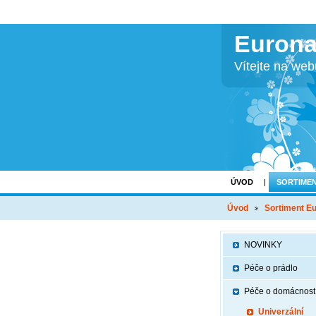
Eurona
Vítejte na we
ÚVOD
SORTIME
Úvod
Sortiment E
NOVINKY
Péče o prádlo
Péče o domácnost
Univerzální