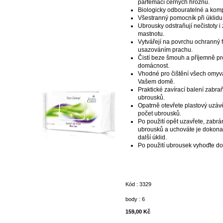
parfemací černých hroznů.
Biologicky odbouratelné a kom
Všestranný pomocník při úklidu
Ubrousky odstraňují nečistoty i
mastnotu.
Vytvářejí na povrchu ochranný f
usazováním prachu.
Čistí beze šmouh a příjemně pr
domácnost.
Vhodné pro čištění všech omyv
Vašem domě.
Praktické zavírací balení zabra
ubrousků.
Opatrně otevřete plastový uzáv
počet ubrousků.
Po použití opět uzavřete, zabrá
ubrousků a uchováte je dokona
další úklid.
Po použití ubrousek vyhoďte d
Kód : 3329
body : 6
159,00 Kč