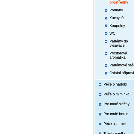
prostředky
Podlahy
Kuchyně
Koupelny
WC
Parfémy do
vysavače
Prostorová
aromatika
Parfémové saš
Ostatní příprav
Péče o nádobí
Péče o miminko
Pro malé slečny
Pro malé borce
Péče o zdraví
Tekutá mýdla