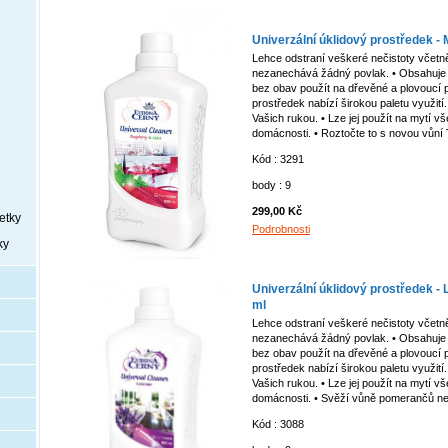
Univerzální úklidový prostředek - 
Lehce odstraní veškeré nečistoty včetně
nezanechává žádný povlak. • Obsahuje 
bez obav použít na dřevěné a plovoucí po
prostředek nabízí širokou paletu využití
Vašich rukou. • Lze jej použít na mytí v
domácnosti. • Roztočte to s novou vůní 
Kód : 3291
body : 9
299,00 Kč
etky
Podrobnosti
ky
Univerzální úklidový prostředek -
ml
Lehce odstraní veškeré nečistoty včetně
nezanechává žádný povlak. • Obsahuje 
bez obav použít na dřevěné a plovoucí po
prostředek nabízí širokou paletu využití
Vašich rukou. • Lze jej použít na mytí v
domácnosti. • Svěží vůně pomerančů ne
Kód : 3088