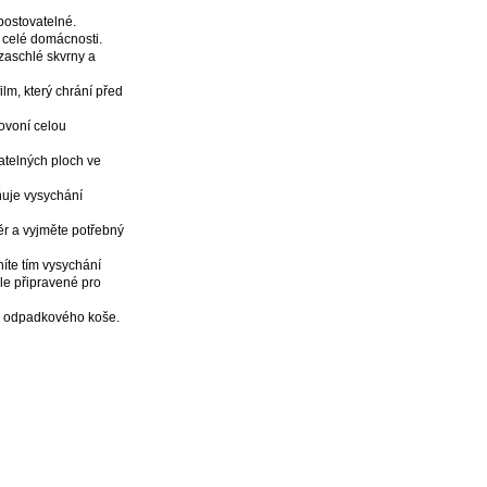
postovatelné.
 celé domácnosti.
 zaschlé skvrny a
ilm, který chrání před
ovoní celou
atelných ploch ve
ňuje vysychání
ěr a vyjměte potřebný
níte tím vysychání
le připravené pro
o odpadkového koše.