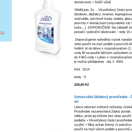
domácnosti. • Svěží vůně.
Věděli jste, že ... Víceúčelový čisticí pr
(linoleum, dlaždice, mramor, impregnova
umývadla, sprchové kouty, toalety, glazur
povrchy v domácnosti (omyvatelné zdi, 
koše,...). DOPORUČENÍ: Na základě zku
postačí i poloviční dávkování – tedy 15 m
.cz
Doporučujeme naředěný roztok nanáše
nebo použít na mytí podlah a povrchů
ředění: A/ do láhve s rozprašovačem (1:
vody B/ na použití běžným způsobem (na
do 4 litrů vody • Lahev s rozprašova
je možno přiobjednat - obj. č. 4001.
Kód : 3214
body : 9
229,00 Kč
Univerzální úklidový prostředek -
ml
Lehce odstraní veškeré nečistoty včetně
Prostředek nezanechává žádný povlak.
mléko, proto jej můžete bez obav použít
podlahy. • Víceúčelový čisticí prostředek
využití. • Silný avšak šetrný i k pokožce
použít na mytí všech podlah a povrchů 