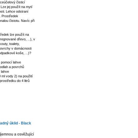
ceúčelový čisticí
 Lze jej použít na mytí
ti. Lehce odstraní
. Prostředek
lou čistotu. Navíc při
středek lze použít na
regnované dřevo, ...), v
uty, toalety,
í povrchy v domácnosti
odpadkové koše, ...)?
 pomocí lahve
podlah a povrchů
 lahve
 ml vody 2) na použití
rostředku do 4 litrů
adný úklid - Black
íjemnou a osvěžující