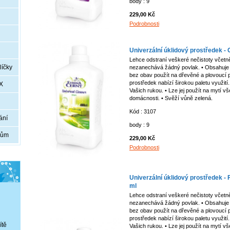
body : 9
229,00 Kč
i
Podrobnosti
Univerzální úklidový prostředek - 
Lehce odstraní veškeré nečistoty včetně
líčky
nezanechává žádný povlak. • Obsahuje 
bez obav použít na dřevěné a plovoucí po
prostředek nabízí širokou paletu využití
X
Vašich rukou. • Lze jej použít na mytí v
domácnosti. • Svěží vůně zelená.
Kód : 3107
ání
body : 9
kům
229,00 Kč
Podrobnosti
Univerzální úklidový prostředek - F
ml
Lehce odstraní veškeré nečistoty včetně
nezanechává žádný povlak. • Obsahuje 
bez obav použít na dřevěné a plovoucí po
prostředek nabízí širokou paletu využití
ítě
Vašich rukou. • Lze jej použít na mytí v