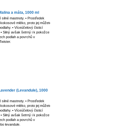
Malina a máta, 1000 ml
 silné mastnoty. • Prostředek
kokosové mléko, proto jej můžete
dlahy. • Víceúčelový čisticí
. • Silný avšak šetrný i k pokožce
šech podlah a povrchů v
Twister.
 Lavender (Levandule), 1000
 silné mastnoty. • Prostředek
kokosové mléko, proto jej můžete
dlahy. • Víceúčelový čisticí
. • Silný avšak šetrný i k pokožce
šech podlah a povrchů v
bo levandule.