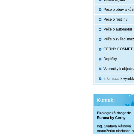
Péče o obuv a kůž
Péče o rostliny
Péče o automobil
Péče o zvířecí maz
CERNY COSMETI
Doplňky
Vzorečky k objedn
Informace k výrob
Kontakt
Ekologická drogerie
Eurona by Cerny
Ing. Svatava Válková
manažerka obchodní s