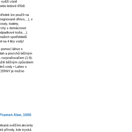
je svěží vůně
ebo ledové tříště.
ostředek lze použít na
regnované dřevo,...), v
uty, toalety,
vrchy v domácnosti
odpadkové koše,...).
šich spotřebitelů
l na 4 litry vody!
 pomocí láhve s
dlah a povrchů běžným
s rozprašovačem (1:9):
oužití běžným způsobem
litrů vody • Lahev s
 CERNY je možno
 Pramen Aloe, 1000
otkaná svěžími akcenty
ké přírody, kde tryská