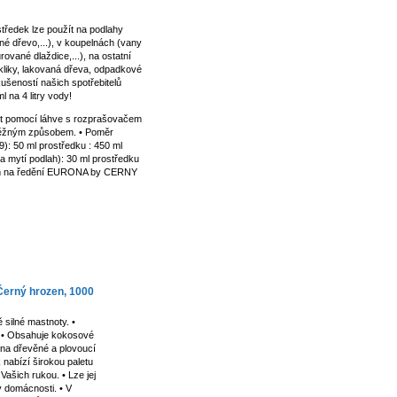
ostředek lze použít na podlahy
né dřevo,...), v koupelnách (vany,
ované dlaždice,...), na ostatní
kliky, lakovaná dřeva, odpadkové
šeností našich spotřebitelů
l na 4 litry vody!
t pomocí láhve s rozprašovačem
 běžným způsobem. • Poměr
9): 50 ml prostředku : 450 ml
 mytí podlah): 30 ml prostředku
čem na ředění EURONA by CERNY
 Černý hrozen, 1000
 silné mastnoty. •
 • Obsahuje kokosové
 na dřevěné a plovoucí
 nabízí širokou paletu
 Vašich rukou. • Lze jej
v domácnosti. • V