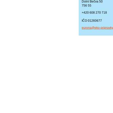
Dolní Bečva 50
756 55
+420 608 270 718
IČO 01260677
eurona@e
ko-pripr
avky