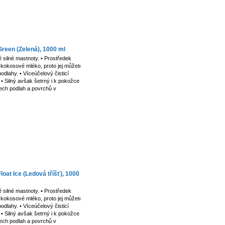
Green (Zelená), 1000 ml
 silné mastnoty. • Prostředek
kokosové mléko, proto jej můžete
dlahy. • Víceúčelový čisticí
. • Silný avšak šetrný i k pokožce
šech podlah a povrchů v
loat Ice (Ledová tříšť), 1000
 silné mastnoty. • Prostředek
kokosové mléko, proto jej můžete
dlahy. • Víceúčelový čisticí
. • Silný avšak šetrný i k pokožce
šech podlah a povrchů v