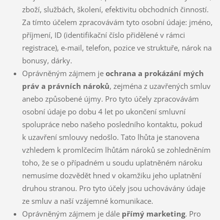
zboží, službách, školení, efektivitu obchodních činností.
Za tímto účelem zpracovávám tyto osobní údaje: jméno,
příjmení, ID (identifikační číslo přidělené v rámci
registrace), e-mail, telefon, pozice ve struktuře, nárok na
bonusy, dárky.
Oprávněným zájmem je
ochrana a prokázání mých
práv a právních nároků
, zejména z uzavřených smluv
anebo způsobené újmy. Pro tyto účely zpracovávám
osobní údaje po dobu 4 let po ukončení smluvní
spolupráce nebo našeho posledního kontaktu, pokud
k uzavření smlouvy nedošlo. Tato lhůta je stanovena
vzhledem k promlčecím lhůtám nároků se zohledněním
toho, že se o případném u soudu uplatněném nároku
nemusíme dozvědět hned v okamžiku jeho uplatnění
druhou stranou. Pro tyto účely jsou uchovávány údaje
ze smluv a naší vzájemné komunikace.
Oprávněným zájmem je dále
přímý marketing
. Pro