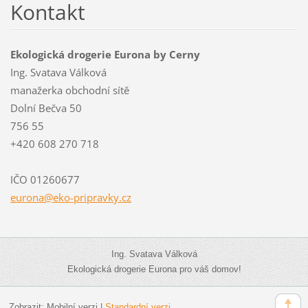
Kontakt
Ekologická drogerie Eurona by Cerny
Ing. Svatava Válková
manažerka obchodní sítě
Dolní Bečva 50
756 55
+420 608 270 718
IČO 01260677
eurona@e
ko-pripr
avky.cz
Ing. Svatava Válková
Ekologická drogerie Eurona pro váš domov!
Zobrazit:
Mobilní verzi
|
Standardní verzi