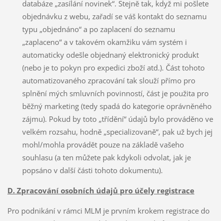
databáze „zasílání novinek“. Stejně tak, když mi pošlete
objednávku z webu, zařadí se váš kontakt do seznamu
typu „objednáno“ a po zaplacení do seznamu
„zaplaceno“ a v takovém okamžiku vám systém i
automaticky odešle objednaný elektronický produkt
(nebo je to pokyn pro expedici zboží atd.). Část tohoto
automatizovaného zpracování tak slouží přímo pro
splnění mých smluvních povinností, část je použita pro
běžný marketing (tedy spadá do kategorie oprávněného
zájmu). Pokud by toto „třídění“ údajů bylo prováděno ve
velkém rozsahu, hodně „specializovaně“, pak už bych jej
mohl/mohla provádět pouze na základě vašeho
souhlasu (a ten můžete pak kdykoli odvolat, jak je
popsáno v další části tohoto dokumentu).
D. Zpracování osobních údajů pro účely registrace
Pro podnikání v rámci MLM je prvním krokem registrace do