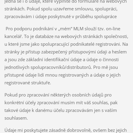
Jedná se i o údaje, které vyplníte do formuláře na webových
stránkách. Pokud spolu uzavřeme smlouvu, spolupráci,
zpracovávám i údaje poskytnuté v průběhu spolupráce
Pro podporu podnikání v „mém“ MLM slouží tzv. on-line
kancelář. To je databáze na webových stránkách společnosti,
u které jsme jako spolupracující podnikatelé registrováni. Na
stránky je přístup zabezpečený přístupovými údaji a heslem
a jsou zde základní identifikační údaje a údaje o činnosti
jednotlivých spolupracovníků/distributorů. Pro mě jsou
přístupné údaje lidí mnou registrovaných a údaje o jejich
registrované struktuře.
Pokud pro zpracování některých osobních údajů pro
konkrétní účely zpracování musím mít váš souhlas, pak
takové údaje k danému účelu zpracovávám jen s vaším
souhlasem.
Údaje mi poskytujete zásadně dobrovolně, ovšem bez jejich