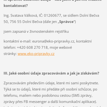
kontaktovat?
Ing. Svatava Válková, IČ: 01260677, se sídlem Dolní Bečva
50, 756 55 Dolní Bečva (dále jen „
Správce
“)
jsem zapsaná v živnostenském rejstříku
kontaktní e-mail: eurona@eko-pripravky.cz, kontaktní
telefon: +420 608 270 718, moje webové
stránky:
www.eko-pripravky.cz
III. Jaké osobní údaje zpracovávám a jak je získávám?
Zpracovávám především údaje, které mi sami poskytnete.
Týká se to údajů, které mi předáte při osobní schůzce, po
telefonu, mailem nebo podobnou cestou (SMS zprávy,
zprávy přes FB messenger a další komunikační aplikace).