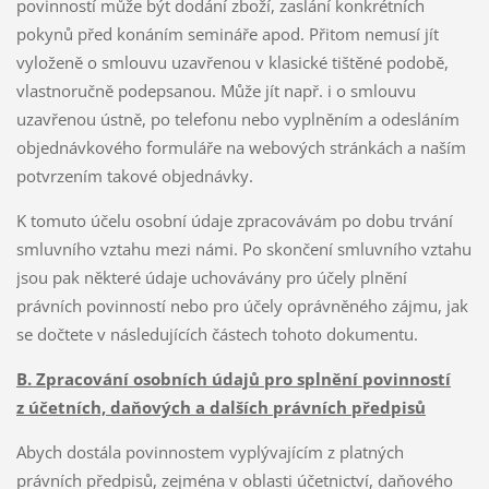
povinností může být dodání zboží, zaslání konkrétních
pokynů před konáním semináře apod. Přitom nemusí jít
vyloženě o smlouvu uzavřenou v klasické tištěné podobě,
vlastnoručně podepsanou. Může jít např. i o smlouvu
uzavřenou ústně, po telefonu nebo vyplněním a odesláním
objednávkového formuláře na webových stránkách a naším
potvrzením takové objednávky.
K tomuto účelu osobní údaje zpracovávám po dobu trvání
smluvního vztahu mezi námi. Po skončení smluvního vztahu
jsou pak některé údaje uchovávány pro účely plnění
právních povinností nebo pro účely oprávněného zájmu, jak
se dočtete v následujících částech tohoto dokumentu.
B. Zpracování osobních údajů pro splnění povinností
z účetních, daňových a dalších právních předpisů
Abych dostála povinnostem vyplývajícím z platných
právních předpisů, zejména v oblasti účetnictví, daňového