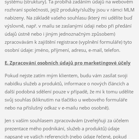
systému (struktury). Ta probíhá zadáním údajů na webovém
rozhraní společnosti, jejíž produkty/služby jsou v rámci MLM
nabízeny. Na základě vašeho souhlasu (který mi udělíte buď
výslovně, např. v mailu se zaslanými údaji nebo při předání
údajů ústně nebo i jiným jednoznačným způsobem)
zpracovávám k zajištění registrace (vyplnění formuláře) tyto
osobní údaje: jméno, příjmení, adresu, e-mail, telefon.
E. Zpracování osobních údajů pro marketingové účely
Pokud nejste zatím mým klientem, budu vám zasílat svoji
nabídku služeb a produktů, informace o nových článcích a
další podobná sdělení pouze v případě, že mi k tomu udělíte
svůj souhlas (kliknutím na tlačítko u webového formuláře
nebo na příslušný odkaz v e-mailu nebo osobně).
Jen s vaším souhlasem zpracovávám (zveřejňuji za účelem
prezentace mého podnikání, služeb a produktů) údaje
napsané ve vašich referencích (nebo údaje řečené, pokud