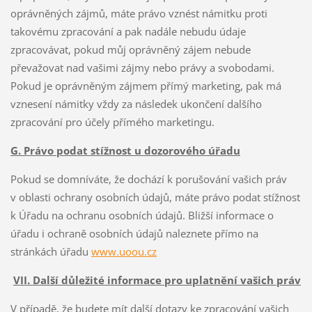
oprávněných zájmů, máte právo vznést námitku proti
takovému zpracování a pak nadále nebudu údaje
zpracovávat, pokud můj oprávněný zájem nebude
převažovat nad vašimi zájmy nebo právy a svobodami.
Pokud je oprávněným zájmem přímý marketing, pak má
vznesení námitky vždy za následek ukončení dalšího
zpracování pro účely přímého marketingu.
G. Právo podat stížnost u dozorového úřadu
Pokud se domníváte, že dochází k porušování vašich práv
v oblasti ochrany osobních údajů, máte právo podat stížnost
k Úřadu na ochranu osobních údajů. Bližší informace o
úřadu i ochraně osobních údajů naleznete přímo na
stránkách úřadu
www.uoou.cz
VII. Další důležité informace pro uplatnění vašich práv
V případě, že budete mít další dotazy ke zpracování vašich