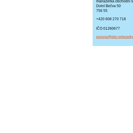
manažerka obchodní s
Dolní Bečva 50
756 55
+420 608 270 718
IČO 01260677
eurona@e
ko-pripr
avky