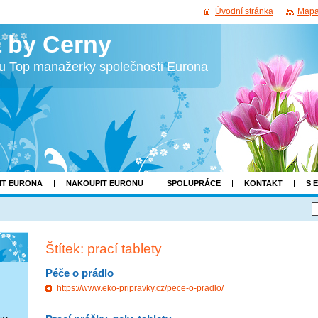
Úvodní stránka
Mapa
 by Cerny
bu Top manažerky společnosti Eurona
NT EURONA
NAKOUPIT EURONU
SPOLUPRÁCE
KONTAKT
S 
Štítek: prací tablety
Péče o prádlo
https://www.eko-pripravky.cz/pece-o-pradlo/