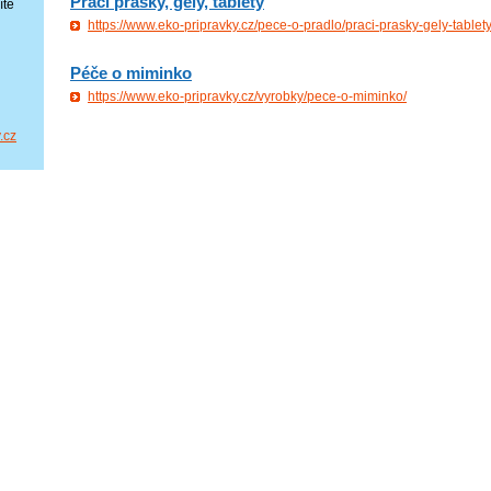
Prací prášky, gely, tablety
ítě
https://www.eko-pripravky.cz/pece-o-pradlo/praci-prasky-gely-tablety
Péče o miminko
https://www.eko-pripravky.cz/vyrobky/pece-o-miminko/
.cz