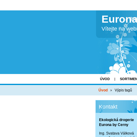
Eurona
Vítejte na we
ÚVOD
SORTIME
Úvod
Výpis tagů
Kontakt
Ekologická drogerie
Eurona by Cerny
Ing. Svatava Válková