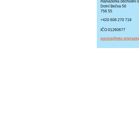
manažerka obchodní s
Dolní Bečva 50
756 55
+420 608 270 718
IČO 01260677
eurona@e
ko-pripr
avky