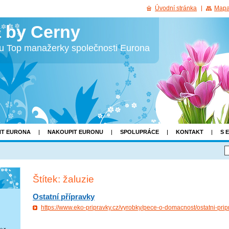
Úvodní stránka
Mapa
 by Cerny
bu Top manažerky společnosti Eurona
NT EURONA
NAKOUPIT EURONU
SPOLUPRÁCE
KONTAKT
S 
Štítek: žaluzie
Ostatní přípravky
https://www.eko-pripravky.cz/vyrobky/pece-o-domacnost/ostatni-prip