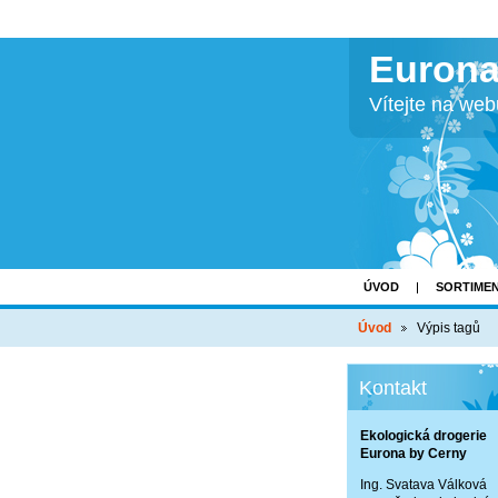
Eurona
Vítejte na we
ÚVOD
SORTIME
Úvod
Výpis tagů
Kontakt
Ekologická drogerie
Eurona by Cerny
Ing. Svatava Válková