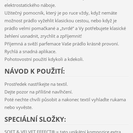
elektrostatického náboje.
Užitečný pomocník, který je po ruce vždy, když nemáte
možnost prádlo vyžehlit klasickou cestou, nebo když je
prádlo velmi pomačkané a „tvrdé“ a Vy potřebujete klasické
žehlení usnadnit, zrychlit a zpříjemnit!
Příjemná a svěží parfemace Vaše prádlo krásně provoní.
Rychlá a snadná aplikace.
Pohotovostní použití kdykoli a kdekoli.
NÁVOD K POUŽITÍ:
Prostředek nastříkejte na textil.
Dejte pozor na přílišné navlhčení.
Poté nechte chvíli působit a nakonec textil vyhlaďte rukama
nebo vyvěste.
SPECIÁLNÍ SLOŽKY:
SOFT & VELVET EFFECT® = tato unikátní kompozice extra