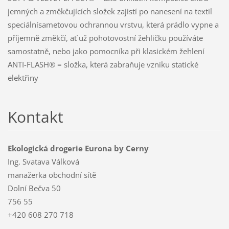
jemných a změkčujících složek zajistí po nanesení na textil
speciálnísametovou ochrannou vrstvu, která prádlo vypne a
příjemně změkčí, ať už pohotovostní žehličku používáte
samostatně, nebo jako pomocníka při klasickém žehlení
ANTI-FLASH® = složka, která zabraňuje vzniku statické
elektřiny
Kontakt
Ekologická drogerie Eurona by Cerny
Ing. Svatava Válková
manažerka obchodní sítě
Dolní Bečva 50
756 55
+420 608 270 718