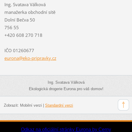
Ing. Svatava Válková
manažerka obchodní sítě
Dolní Bečva 50
756 55
+420 608 270 718
IČO 01260677
eurona@e
ko-pripr
avky.cz
Ing. Svatava Válková
Ekologická drogerie Eurona pro váš domov!
Zobrazit:
Mobilní verzi
|
Standardní verzi
Odkaz na oficiální stránky Eurona by Cerny