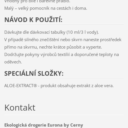
Vhodný pro bílé i barevné prádlo.
Malý – velký pomocník na cestách i doma.
NÁVOD K POUŽITÍ:
Dávkujte dle dávkovací tabulky (10 ml/3 l vody).
V případě silného znečištění nebo skvrn naneste prostředek
přímo na skvrnu, nechte krátce působit a vyperte.
Dodržujte pokyny výrobců textilií a doporučené teploty na
oděvech.
SPECIÁLNÍ SLOŽKY:
ALOE-EXTRACT® - produkt obsahuje extrakt z aloe vera.
Kontakt
Ekologická drogerie Eurona by Cerny